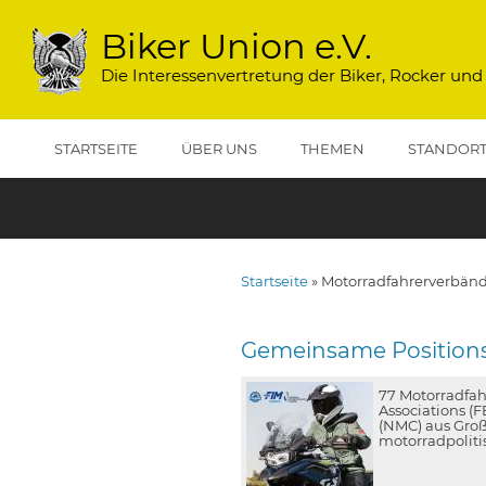
Direkt
zum
Biker Union e.V.
Inhalt
Die Interessenvertretung der Biker, Rocker und
STARTSEITE
ÜBER UNS
THEMEN
STANDOR
Startseite
Motorradfahrerverbän
Pfadnavigation
Gemeinsame Positions
77 Motorradfah
Associations (F
(NMC) aus Groß
motorradpoliti