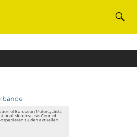
Search
erbände
ion of European Motorcyclists’
tional Motorcyclists Council
onspapieren zu den aktuellen