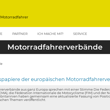
 Motorradfahrer
TE
PARTNER
ICH MACHE MIT!
SERVICE
Motorradfahrerverbände
de
papiere der europäischen Motorradfahrerv
rerverbände aus ganz Europa sprechen mit einer Stimme Die Federat
EMA), die Fédération Internationale de Motocyclisme (FIM) und der Na
britannien haben gemeinsam eine aktualisierte Fassung von Positi
schen Themen veröffentlicht.