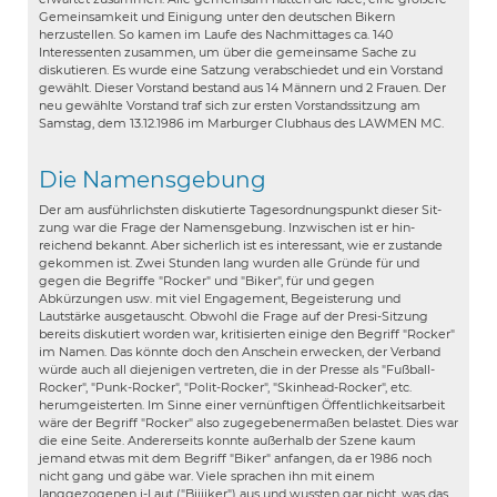
Gemeinsamkeit und Einigung unter den deutschen Bikern
herzustellen. So kamen im Laufe des Nachmittages ca. 140
Interessenten zusammen, um über die gemeinsame Sache zu
diskutieren. Es wurde eine Satzung verabschiedet und ein Vorstand
gewählt. Dieser Vorstand bestand aus 14 Männern und 2 Frauen. Der
neu gewählte Vorstand traf sich zur ersten Vorstandssitzung am
Samstag, dem 13.12.1986 im Marburger Clubhaus des LAWMEN MC.
Die Namensgebung
Der am ausführlichsten diskutierte Tagesordnungspunkt dieser Sit­
zung war die Frage der Namensgebung. Inzwischen ist er hin­
reichend bekannt. Aber sicherlich ist es interessant, wie er zustande
gekommen ist. Zwei Stunden lang wurden alle Gründe für und
gegen die Begriffe "Rocker" und "Biker", für und gegen
Abkürzungen usw. mit viel Engagement, Begeisterung und
Lautstärke ausgetauscht. Obwohl die Frage auf der Presi-Sitzung
bereits diskutiert worden war, kritisierten einige den Begriff "Rocker"
im Namen. Das könnte doch den Anschein erwecken, der Verband
würde auch all diejenigen vertreten, die in der Presse als "Fußball-
Rocker", "Punk-Rocker", "Polit-Rocker", "Skinhead-Rocker", etc.
herumgeisterten. Im Sinne einer ver­nünftigen Öffentlichkeitsarbeit
wäre der Begriff "Rocker" also zugegebe­nermaßen belastet. Dies war
die eine Seite. Andererseits konnte außerhalb der Szene kaum
jemand etwas mit dem Be­griff "Biker" anfangen, da er 1986 noch
nicht gang und gäbe war. Viele sprachen ihn mit einem
langgezogenen i-Laut ("Biiiiker") aus und wussten gar nicht, was das