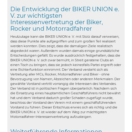
Die Entwicklung der BIKER UNION e.
V. zur wichtigsten
Interessenvertretung der Biker,
Rocker und Motorradfahrer
Heutzutage kann die BIKER UNION e. V. mit Stolz darauf verweisen,
dass diese Punkte alle aufgegriffen und zum großen Teil realisiert
werden konnten. Dies zeigt, dass die damaligen Ziele realistisch
abgesteckt waren. Außerdem wurden damals einige grundsätzliche
Entscheidungen gefällt: Es wurde ausdrücklich festgehalten, dass die
BIKER UNION e. V. sich zwar bemüht, in Streit geratene Clubs an
einen Tisch zu bringen, dass sie jedoch keinesfalls Partei ergreift oder
eine Richterfunktion einnimmt. Der Verband versteht sich als
Vertretung aller MCs, Rocker, Motorradfahrer und Biker - ohne
Bevorzugung von Namen, Abzeichen oder anderen Merkmalen. Der
gewählte Vorstand vertritt vorrangig die Interessen des Verbandes.
Der Verband ist in politischen Fragen überparteilich. Nachdem sich
die Einsetzung eines hauptamtlichen Geschäftsführers nicht bewährt
hat und dem Verband dadurch großer Schaden zugefügt wurde,
beschloss der Vorstand den Verein mit einem geschäftsführenden
Vorstand zu führen. Dieser Entschluss erwies sich als richtig und die
BIKER UNION e. V. ist wieder auf dem Weg zur mächtigsten
Motorradfahrer-Interessenvertretung aufzusteigen.
Weiterführende Informationen