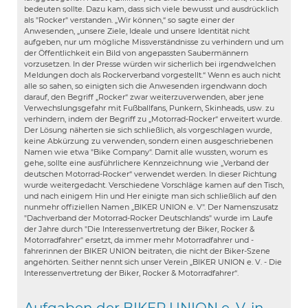
bedeuten sollte. Dazu kam, dass sich viele bewusst und ausdrücklich
als "Rocker" verstanden. „Wir können,“ so sagte einer der
Anwesenden, „unsere Ziele, Ideale und unsere Identität nicht
aufgeben, nur um mögliche Missverständnisse zu verhindern und um
der Öffentlichkeit ein Bild von angepassten Saubermännern
vorzusetzen. In der Presse würden wir sicherlich bei irgendwelchen
Meldungen doch als Rockerverband vorgestellt.“ Wenn es auch nicht
alle so sahen, so einigten sich die Anwesenden irgendwann doch
darauf, den Begriff „Rocker“ zwar weiterzuverwenden, aber jene
Verwechslungsgefahr mit Fußballfans, Punkern, Skinheads, usw. zu
verhindern, indem der Begriff zu „Motorrad-Rocker“ erweitert wurde.
Der Lösung näherten sie sich schließlich, als vorgeschlagen wurde,
keine Abkürzung zu ver­wenden, sondern einen ausgeschriebenen
Namen wie etwa "Bike Company". Damit alle wussten, worum es
gehe, sollte eine ausführ­lichere Kennzeichnung wie „Verband der
deutschen Motorrad-Rocker“ verwendet werden. In dieser Richtung
wurde weitergedacht. Verschiedene Vorschläge kamen auf den Tisch,
und nach einigem Hin und Her einigte man sich schließlich auf den
nunmehr offiziellen Namen „BIKER UNION e. V". Der Namenszusatz
"Dachverband der Motorrad-Rocker Deutschlands" wurde im Laufe
der Jahre durch "Die Interessenvertretung der Biker, Rocker &
Motorradfahrer" ersetzt, da immer mehr Motorradfahrer und -
fahrerinnen der BIKER UNION beitraten, die nicht der Biker-Szene
angehörten. Seither nennt sich unser Verein „BIKER UNION e. V. - Die
Interessenvertretung der Biker, Rocker & Motorradfahrer“.
Aufgaben der BIKER UNION e. V. in