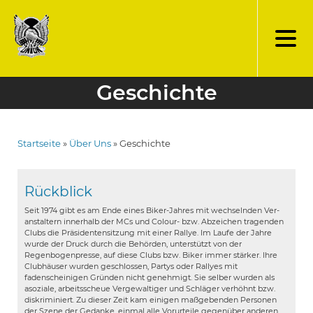
Direkt
zum
Inhalt
Geschichte
Startseite
Über Uns
Geschichte
Pfadnavigation
Rückblick
Seit 1974 gibt es am Ende eines Biker-Jahres mit wechselnden Ver­
anstaltern innerhalb der MCs und Colour- bzw. Abzeichen tra­genden
Clubs die Präsidentensitzung mit einer Rallye. Im Laufe der Jahre
wurde der Druck durch die Behörden, unterstützt von der
Regenbogenpresse, auf diese Clubs bzw. Biker immer stärker. Ihre
Clubhäuser wurden geschlossen, Partys oder Rallyes mit
fadenscheinigen Gründen nicht genehmigt. Sie selber wurden als
asoziale, arbeitsscheue Vergewaltiger und Schläger verhöhnt bzw.
diskriminiert. Zu dieser Zeit kam einigen maßgebenden Personen
der Szene der Gedanke, einmal alle Vorurteile gegenüber anderen