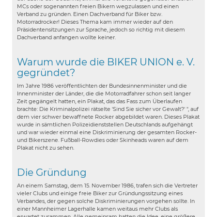
MCs oder sogenannten freien Bikern wegzulassen und einen
Verband zu gründen. Einen Dachverband für Biker bzw.
Motorradrocker! Dieses Thema kam immer wieder auf den
Präsidentensitzungen zur Sprache, jedoch so richtig mit diesem
Dachverband anfangen wollte keiner.
Warum wurde die BIKER UNION e. V.
gegründet?
Im Jahre 1986 veröffentlichten der Bundesinnenminister und die
Innenminister der Länder, die die Motorradfahrer schon seit langer
Zeit gegängelt hatten, ein Plakat, das das Fass zum Überlaufen
brachte: Die Kriminalpolizei rätselte 'Sind Sie sicher vor Gewalt?' ", auf
dem vier schwer bewaffnete Rocker abgebildet waren. Dieses Plakat
wurde in sämtlichen Polizeidienststellen Deutschlands aufgehängt
und war wieder einmal eine Diskriminierung der gesamten Rocker-
und Bikerszene. Fußball-Rowdies oder Skinheads waren auf dem
Plakat nicht zu sehen.
Die Gründung
An einem Samstag, dem 15. November 1986, trafen sich die Vertreter
vieler Clubs und einige freie Biker zur Gründungssitzung eines
Verbandes, der ge­gen solche Diskriminierungen vorgehen sollte. In
einer Mannheimer Lagerhalle kamen weitaus mehr Clubs als
erwartet zusammen. Alle gemeinsam hatten die Idee, eine größere