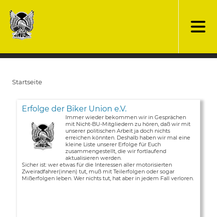
Direkt
zum
Inhalt
Startseite
Pfadnavigation
Erfolge der Biker Union e.V.
Immer wieder bekommen wir in Gesprächen
mit Nicht-BU-Mitgliedern zu hören, daß wir mit
unserer politischen Arbeit ja doch nichts
erreichen könnten. Deshalb haben wir mal eine
kleine Liste unserer Erfolge für Euch
zusammengestellt, die wir fortlaufend
aktualisieren werden.
Sicher ist: wer etwas für die Interessen aller motorisierten
Zweiradfahrer(innen) tut, muß mit Teilerfolgen oder sogar
Mißerfolgen leben. Wer nichts tut, hat aber in jedem Fall verloren.