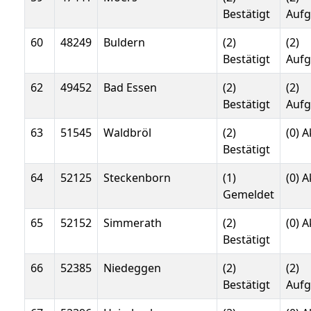
Bestätigt
Auf
60
48249
Buldern
(2)
(2)
Bestätigt
Auf
62
49452
Bad Essen
(2)
(2)
Bestätigt
Auf
63
51545
Waldbröl
(2)
(0) A
Bestätigt
64
52125
Steckenborn
(1)
(0) A
Gemeldet
65
52152
Simmerath
(2)
(0) A
Bestätigt
66
52385
Niedeggen
(2)
(2)
Bestätigt
Auf