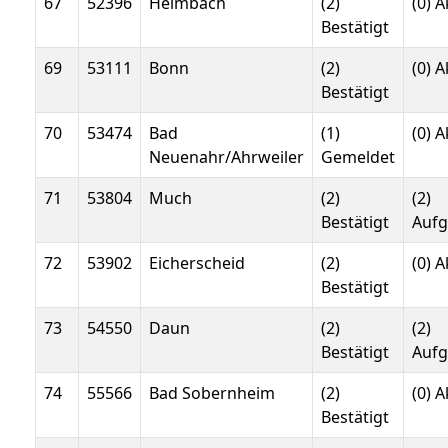
67
52396
Heimbach
(2)
(0) A
Bestätigt
69
53111
Bonn
(2)
(0) A
Bestätigt
70
53474
Bad
(1)
(0) A
Neuenahr/Ahrweiler
Gemeldet
71
53804
Much
(2)
(2)
Bestätigt
Auf
72
53902
Eicherscheid
(2)
(0) A
Bestätigt
73
54550
Daun
(2)
(2)
Bestätigt
Auf
74
55566
Bad Sobernheim
(2)
(0) A
Bestätigt