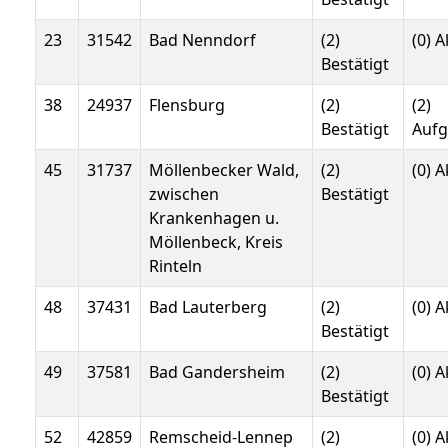
23
31542
Bad Nenndorf
(2)
(0) A
Bestätigt
38
24937
Flensburg
(2)
(2)
Bestätigt
Auf
45
31737
Möllenbecker Wald,
(2)
(0) A
zwischen
Bestätigt
Krankenhagen u.
Möllenbeck, Kreis
Rinteln
48
37431
Bad Lauterberg
(2)
(0) A
Bestätigt
49
37581
Bad Gandersheim
(2)
(0) A
Bestätigt
52
42859
Remscheid-Lennep
(2)
(0) A