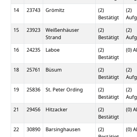
14
23743
Grömitz
(2)
(2)
Bestätigt
Auf
15
23923
Weißenhäuser
(2)
(2)
Strand
Bestätigt
Auf
16
24235
Laboe
(2)
(0) A
Bestätigt
18
25761
Büsum
(2)
(2)
Bestätigt
Auf
19
25836
St. Peter Ording
(2)
(2)
Bestätigt
Auf
21
29456
Hitzacker
(2)
(0) A
Bestätigt
22
30890
Barsinghausen
(2)
(0) A
Bestätigt