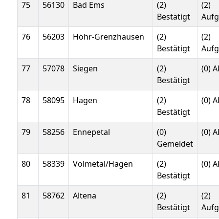
75
56130
Bad Ems
(2)
(2)
Bestätigt
Auf
76
56203
Höhr-Grenzhausen
(2)
(2)
Bestätigt
Auf
77
57078
Siegen
(2)
(0) A
Bestätigt
78
58095
Hagen
(2)
(0) A
Bestätigt
79
58256
Ennepetal
(0)
(0) A
Gemeldet
80
58339
Volmetal/Hagen
(2)
(0) A
Bestätigt
81
58762
Altena
(2)
(2)
Bestätigt
Auf