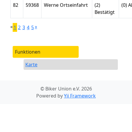
82
59368
Werne Ortseinfahrt
(2)
(0) A
Bestätigt
«
»
1
2
3
4
5
Funktionen
Karte
© Biker Union e.V. 2026
Powered by
Yii Framework