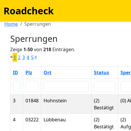
Roadcheck
Home
Sperrungen
Sperrungen
Zeige
1-50
von
218
Einträgen.
«
»
1
2
3
4
5
ID
Plz
Ort
Status
Sper
3
01848
Hohnstein
(2)
(0) A
Bestätigt
4
03222
Lübbenau
(2)
(2)
Bestätigt
Auf