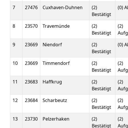
7
27476
Cuxhaven-Duhnen
(2)
(0) A
Bestätigt
8
23570
Travemünde
(2)
(2)
Bestätigt
Auf
9
23669
Niendorf
(2)
(0) A
Bestätigt
10
23669
Timmendorf
(2)
(2)
Bestätigt
Auf
11
23683
Haffkrug
(2)
(2)
Bestätigt
Auf
12
23684
Scharbeutz
(2)
(2)
Bestätigt
Auf
13
23730
Pelzerhaken
(2)
(2)
Bestätigt
Auf