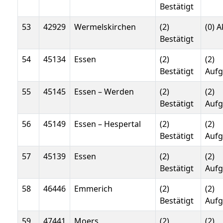
Bestätigt
53
42929
Wermelskirchen
(2)
(0) A
Bestätigt
54
45134
Essen
(2)
(2)
Bestätigt
Auf
55
45145
Essen – Werden
(2)
(2)
Bestätigt
Auf
56
45149
Essen – Hespertal
(2)
(2)
Bestätigt
Auf
57
45139
Essen
(2)
(2)
Bestätigt
Auf
58
46446
Emmerich
(2)
(2)
Bestätigt
Auf
59
47441
Moers
(2)
(2)