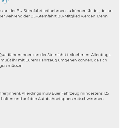
ung?
, um an der BU-Sternfahrt teilnehmen zu können. Jeder, der an
 aber während der BU-Sternfahrt BU-Mitglied werden. Denn
uadfahrer(innen) an der Sternfahrt teilnehmen. Allerdings
em müßt ihr mit Eurem Fahrzeug umgehen können, da sich
ligen müssen
ahrer(innen). Allerdings muß Euer Fahrzeug mindestens 125
hluß halten und auf den Autobahnetappen mitschwimmen