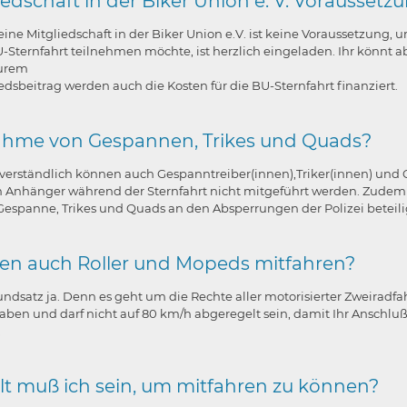
iedschaft in der Biker Union e. V. Voraussetz
 eine Mitgliedschaft in der Biker Union e.V. ist keine Voraussetzung
U-Sternfahrt teilnehmen möchte, ist herzlich eingeladen. Ihr könnt
urem
edsbeitrag werden auch die Kosten für die BU-Sternfahrt finanziert.
ahme von Gespannen, Trikes und Quads?
tverständlich können auch Gespanntreiber(innen),Triker(innen) und Q
en Anhänger während der Sternfahrt nicht mitgeführt werden. Zud
Gespanne, Trikes und Quads an den Absperrungen der Polizei betei
en auch Roller und Mopeds mitfahren?
ndsatz ja. Denn es geht um die Rechte aller motorisierter Zweiradf
aben und darf nicht auf 80 km/h abgeregelt sein, damit Ihr Ansc
.
lt muß ich sein, um mitfahren zu können?