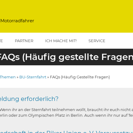
 Motorradfahrer
TE
PARTNER
ICH MACHE MIT!
SERVICE
FAQs (Häufig gestellte Fragen
Themen
BU-Sternfahrt
FAQs (Häufig Gestellte Fragen)
vigation
dung erforderlich?
Wenn ihr an der Sternfahrt teilnehmen wollt, braucht ihr euch nic
rlin oder zum Olympischen Platz in Berlin. Auch wenn ihr nur auf Te