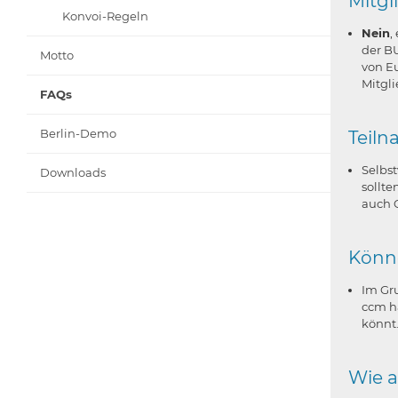
Mitgl
Konvoi-Regeln
Nein
,
der B
Motto
von E
Mitgli
FAQs
Berlin-Demo
Teiln
Selbs
Downloads
sollt
auch 
Könn
Im Gru
ccm h
könnt
Wie a