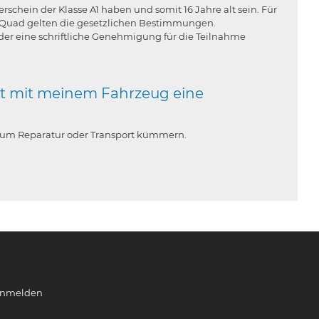
chein der Klasse A1 haben und somit 16 Jahre alt sein. Für
m Quad gelten die gesetzlichen Bestimmungen.
der eine schriftliche Genehmigung für die Teilnahme
rt mit meinem Fahrzeug eine
t um Reparatur oder Transport kümmern.
nmelden