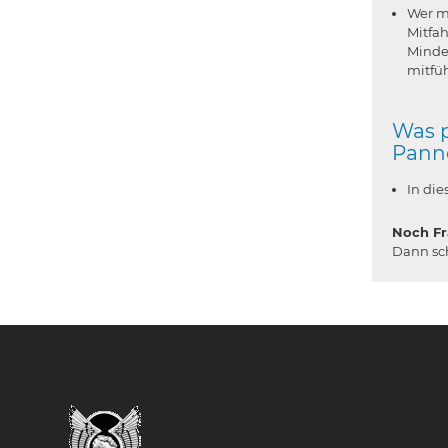
Wer m
Mitfa
Minde
mitfü
Was p
Pann
In di
Noch Fr
Dann sc