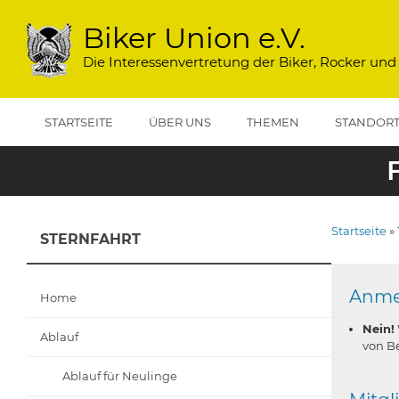
Direkt
zum
Biker Union e.V.
Inhalt
Die Interessenvertretung der Biker, Rocker und
STARTSEITE
ÜBER UNS
THEMEN
STANDOR
Startseite
STERNFAHRT
Pfadna
Anmel
Home
Nein!
Ablauf
von Be
Ablauf für Neulinge