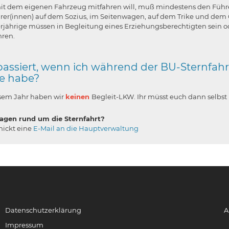
it dem eigenen Fahrzeug mitfahren will, muß mindestens den Führers
hrer(innen) auf dem Sozius, im Seitenwagen, auf dem Trike und de
rjährige müssen in Begleitung eines Erziehungsberechtigten sein o
hren.
assiert, wenn ich während der BU-Sternfah
e habe?
esem Jahr haben wir
keinen
Begleit-LKW. Ihr müsst euch dann selbs
agen rund um die Sternfahrt?
hickt eine
E-Mail an die Hauptverwaltung
Datenschutzerklärung
A
Impressum