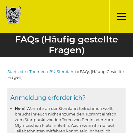
Direkt
zum
Inhalt
FAQs (Häufig gestellte
Fragen)
Startseite
Themen
BU-Sternfahrt
FAQs (Häufig Gestellte
Pfadnavigation
Fragen)
Anmeldung erforderlich?
Nein!
Wenn ihr an der Sternfahrt teilnehmen wollt,
braucht ihr euch nicht anzumelden. Kommt einfach
zum Startpunkt vor den Toren von Berlin oder zum
Olympischen Platz in Berlin. Auch wenn ihr nur auf
Teilabschnitten mitfahren könnt, seid ihr herzlich