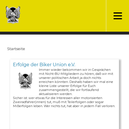
Direkt
zum
Inhalt
Startseite
Pfadnavigation
Erfolge der Biker Union e.V.
Immer wieder bekommen wir in Gesprächen
mit Nicht-BU-Mitgliedern zu hören, daß wir mit
unserer politischen Arbeit ja doch nichts
erreichen könnten. Deshalb haben wir mal eine
kleine Liste unserer Erfolge für Euch
zusammengestellt, die wir fortlaufend
aktualisieren werden.
Sicher ist: wer etwas für die Interessen aller motorisierten
Zweiradfahrer(innen) tut, muß mit Teilerfolgen oder sogar
Mißerfolgen leben. Wer nichts tut, hat aber in jedem Fall verloren.